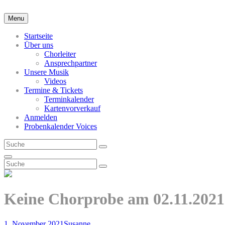
Skip
to
Menu
content
Startseite
Über uns
Chorleiter
Ansprechpartner
Unsere Musik
Videos
Termine & Tickets
Terminkalender
Kartenvorverkauf
Anmelden
Probenkalender Voices
Search
Search
for:
Search
Search
Search
for:
Keine Chorprobe am 02.11.2021
Posted-
By
Byline
1. November 2021
Susanne