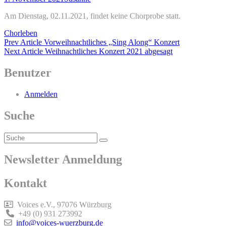
on
line
Am Dienstag, 02.11.2021, findet keine Chorprobe statt.
Categories
Chorleben
Beitragsnavigation
Previous
Prev Article
Vorweihnachtliches „Sing Along“ Konzert
Post
Next
Next Article
Weihnachtliches Konzert 2021 abgesagt
Post
Benutzer
Anmelden
Suche
Search
Search
for:
Newsletter Anmeldung
Kontakt
Voices e.V., 97076 Würzburg
+49 (0) 931 273992
info@voices-wuerzburg.de