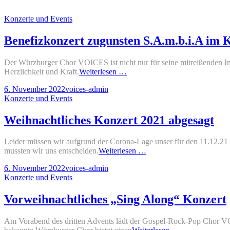
Cat
Konzerte und Events
Links
Benefizkonzert zugunsten S.A.m.b.i.A im 
Der Würzburger Chor VOICES ist nicht nur für seine mitreißenden In
Benefizkonzert
Herzlichkeit und Kraft.
Weiterlesen …
zugunsten
Posted-
By
Byline
6. November 2022
voices-admin
S.A.m.b.i.A
on
Cat
line
Konzerte und Events
im
Links
Kloster
Bronnbach
Weihnachtliches Konzert 2021 abgesagt
23.07.22
Leider müssen wir aufgrund der Corona-Lage unser für den 11.12.21 
Weihnachtliches
mussten wir uns entscheiden.
Weiterlesen …
Konzert
Posted-
By
Byline
6. November 2022
voices-admin
2021
on
Cat
line
Konzerte und Events
abgesagt
Links
Vorweihnachtliches „Sing Along“ Konzert
Am Vorabend des dritten Advents lädt der Gospel-Rock-Pop Chor VO
Vorweihnachtli