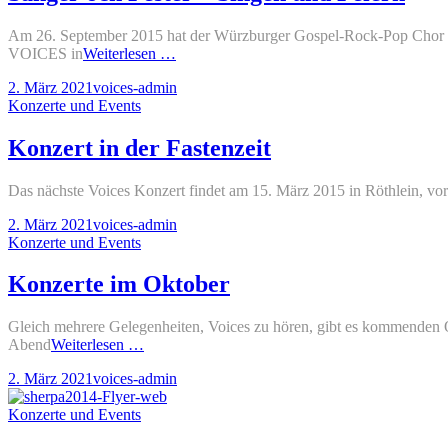
Bronnb
–
Am 26. September 2015 hat der Würzburger Gospel-Rock-Pop Chor
Rückbli
Sånger
VOICES in
Weiterlesen …
och
Posted-
By
Byline
2. März 2021
voices-admin
Fester
on
Cat
line
Konzerte und Events
–
Links
Singen
und
Konzert in der Fastenzeit
Feiern
Das nächste Voices Konzert findet am 15. März 2015 in Röthlein, vor
Posted-
By
Byline
2. März 2021
voices-admin
on
Cat
line
Konzerte und Events
Links
Konzerte im Oktober
Gleich mehrere Gelegenheiten, Voices zu hören, gibt es kommenden O
Konzerte
Abend
Weiterlesen …
im
Posted-
By
Byline
2. März 2021
voices-admin
Oktober
on
line
Cat
Konzerte und Events
Links