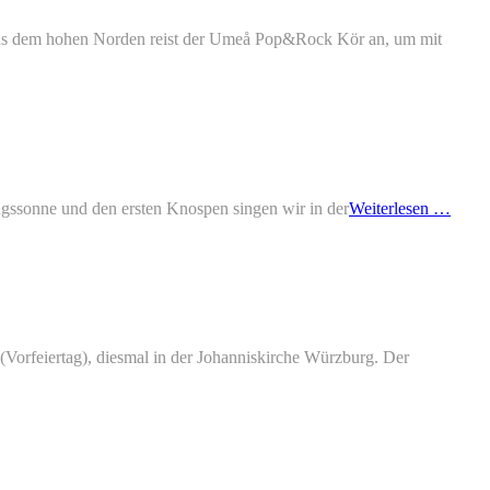
s dem hohen Norden reist der Umeå Pop&Rock Kör an, um mit
Konze
ngssonne und den ersten Knospen singen wir in der
Weiterlesen …
in
der
Faste
Vorfeiertag), diesmal in der Johanniskirche Würzburg. Der