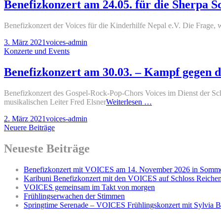
Benefizkonzert am 24.05. für die Sherpa 
Benefizkonzert der Voices für die Kinderhilfe Nepal e.V. Die Frage,
Posted-
By
Byline
3. März 2021
voices-admin
on
Cat
line
Konzerte und Events
Links
Benefizkonzert am 30.03. – Kampf gegen d
Benefizkonzert des Gospel-Rock-Pop-Chors Voices im Dienst der Sch
Benefizkonzert
musikalischen Leiter Fred Elsner
Weiterlesen …
am
Posted-
By
Byline
2. März 2021
voices-admin
30.03.
on
Beitragsnavigation
line
Neuere Beiträge
–
Kampf
gegen
Neueste Beiträge
den
Schlaganfall
Benefizkonzert mit VOICES am 14. November 2026 in Somm
Karibuni Benefizkonzert mit den VOICES auf Schloss Reiche
VOICES gemeinsam im Takt von morgen
Frühlingserwachen der Stimmen
Springtime Serenade – VOICES Frühlingskonzert mit Sylvia