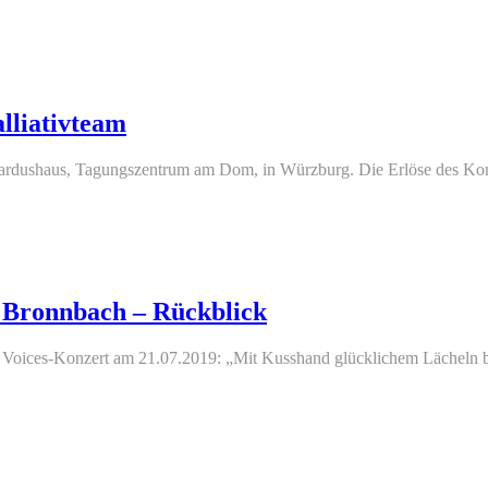
lliativteam
ardushaus, Tagungszentrum am Dom, in Würzburg. Die Erlöse des Kon
n Bronnbach – Rückblick
 Voices-Konzert am 21.07.2019: „Mit Kusshand glücklichem Lächeln 
rn
irche