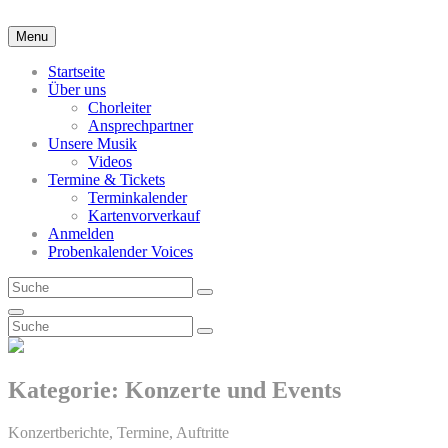
Skip
to
Menu
content
Startseite
Über uns
Chorleiter
Ansprechpartner
Unsere Musik
Videos
Termine & Tickets
Terminkalender
Kartenvorverkauf
Anmelden
Probenkalender Voices
Search
Search
for:
Search
Search
Search
for:
Kategorie:
Konzerte und Events
Konzertberichte, Termine, Auftritte