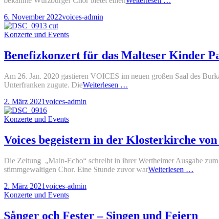
bekannte Würzburger Chor bietet einen
Weiterlesen …
„Sing
Posted-
By
Byline
6. November 2022
voices-admin
Along“
on
line
Konzert
Cat
Konzerte und Events
Links
Benefizkonzert für das Malteser Kinder Pa
Am 26. Jan. 2020 gastieren VOICES im neuen großen Saal des Burk
Benefizkonzert
Unterfranken zugute. Die
Weiterlesen …
für
Posted-
By
Byline
2. März 2021
voices-admin
das
on
line
Malteser
Cat
Konzerte und Events
Kinder
Links
Palliativteam
Voices begeistern in der Klosterkirche vo
Die Zeitung „Main-Echo“ schreibt in ihrer Wertheimer Ausgabe zum
Voices
stimmgewaltigen Chor. Eine Stunde zuvor war
Weiterlesen …
begeiste
Posted-
By
Byline
2. März 2021
voices-admin
in
on
Cat
line
Konzerte und Events
der
Links
Klosterk
von
Sånger och Fester – Singen und Feiern