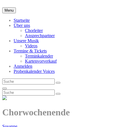
Skip
to
Menu
content
Startseite
Über uns
Chorleiter
Ansprechpartner
Unsere Musik
Videos
Termine & Tickets
Terminkalender
Kartenvorverkauf
Anmelden
Probenkalender Voices
Search
Search
for:
Search
Search
Search
for:
Chorwochenende
Posted-
By
Byline
Susanne