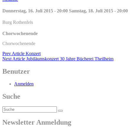
on
line
Donnerstag, 16. Juli 2015 - 20:00 Samstag, 18. Juli 2015 - 20:00
Burg Rothenfels
Chorwochenende
Chorwochenende
Beitragsnavigation
Previous
Prev Article
Konzert
Post
Next
Next Article
Jubiläumskonzert 30 Jahre Bücherei Theilheim
Post
Benutzer
Anmelden
Suche
Search
Search
for:
Newsletter Anmeldung