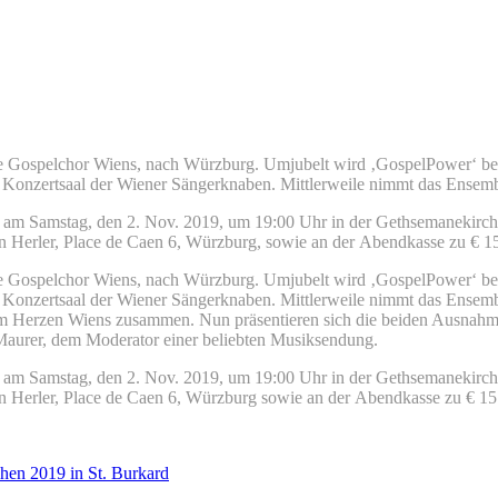
 Gospelchor Wiens, nach Würzburg. Umjubelt wird ‚GospelPower‘ bei
onzertsaal der Wiener Sängerknaben. Mittlerweile nimmt das Ensemble 
 am Samstag, den 2. Nov. 2019, um 19:00 Uhr in der Gethsemanekirche,
umen Herler, Place de Caen 6, Würzburg, sowie an der Abendkasse zu € 1
 Gospelchor Wiens, nach Würzburg. Umjubelt wird ‚GospelPower‘ bei
onzertsaal der Wiener Sängerknaben. Mittlerweile nimmt das Ensemble 
t im Herzen Wiens zusammen. Nun präsentieren sich die beiden Ausna
aurer, dem Moderator einer beliebten Musiksendung.
 am Samstag, den 2. Nov. 2019, um 19:00 Uhr in der Gethsemanekirche,
men Herler, Place de Caen 6, Würzburg sowie an der Abendkasse zu € 15.
chen 2019 in St. Burkard