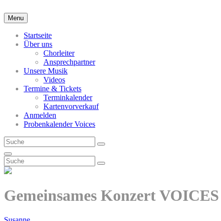
Skip
to
Menu
content
Startseite
Über uns
Chorleiter
Ansprechpartner
Unsere Musik
Videos
Termine & Tickets
Terminkalender
Kartenvorverkauf
Anmelden
Probenkalender Voices
Search
Search
for:
Search
Search
Search
for:
Gemeinsames Konzert VOICES 
Posted-
By
Byline
Susanne