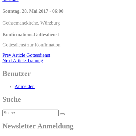
on
line
Sonntag, 28. Mai 2017 - 06:00
Gethsemanekirche, Würzburg
Konfirmations-Gottesdienst
Gottesdienst zur Konfirmation
Beitragsnavigation
Previous
Prev Article
Gottesdienst
Post
Next
Next Article
Trauung
Post
Benutzer
Anmelden
Suche
Search
Search
for:
Newsletter Anmeldung