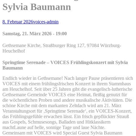
Sylvia Baumann
Posted-
By
Byline
8. Februar 2026
voices-admin
on
line
Samstag, 21. März 2026 - 19:00
Gethsemane Kirche, Straßburger Ring 127, 97084 Würzburg-
Heuchelhof
Springtime Serenade – VOICES Frühlingskonzert mit Sylvia
Baumann
Endlich wieder in Gethsemane! Nach langer Pause präsentieren sich
VOICES mit einem frühlingsfrischen Konzert in ihrem Stammhaus
am Heuchelhof. Seit über 25 Jahren gibt die evangelisch-lutherische
Gethsemane Gemeinde VOICES eine
Heimat, fleißig genutzt für
die wöchentlichen Proben und andere musikalische Aktivitäten. Die
schöne Kirche mit dem markanten Zeltdach wird am 21. März
Veranstaltungsort für ‚Springtime Serenade‘, ein VOICES-Konzert,
das Frühlingsgefühle erwachen lässt. Ein frisch gepflückter Strauß
aus Gospels, Schmusesongs, Balladen und Hitklassikern
machtLaune auf helle, sonnige Tage und laue Nächte.
Gemeinsam mit VOICES wird Special Guest Sylvia Baumann