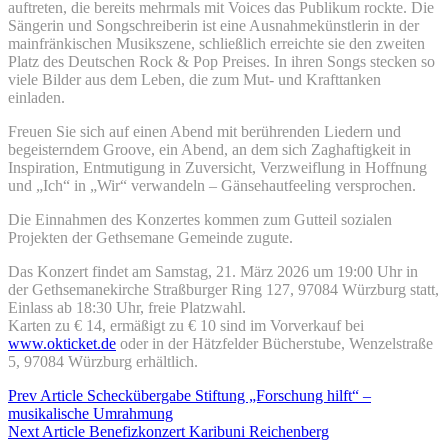
auftreten, die bereits mehrmals mit Voices das Publikum rockte. Die
Sängerin und Songschreiberin ist eine Ausnahmekünstlerin in der
mainfränkischen Musikszene, schließlich erreichte sie den zweiten
Platz des Deutschen Rock & Pop Preises. In ihren Songs stecken so
viele Bilder aus dem Leben, die zum Mut- und Krafttanken
einladen.
Freuen Sie sich auf einen Abend mit berührenden Liedern und
begeisterndem Groove, ein Abend, an dem sich Zaghaftigkeit in
Inspiration, Entmutigung in Zuversicht, Verzweiflung in Hoffnung
und „Ich“ in „Wir“ verwandeln – Gänsehautfeeling versprochen.
Die Einnahmen des Konzertes kommen zum Gutteil sozialen
Projekten der Gethsemane Gemeinde zugute.
Das Konzert findet am Samstag, 21. März 2026 um 19:00 Uhr in
der Gethsemanekirche Straßburger Ring 127, 97084 Würzburg statt,
Einlass ab 18:30 Uhr, freie Platzwahl.
Karten zu € 14, ermäßigt zu € 10 sind im Vorverkauf bei
www.okticket.de
oder in der Hätzfelder Bücherstube, Wenzelstraße
5, 97084 Würzburg erhältlich.
Beitragsnavigation
Previous
Prev Article
Scheckübergabe Stiftung „Forschung hilft“ –
Post
musikalische Umrahmung
Next
Next Article
Benefizkonzert Karibuni Reichenberg